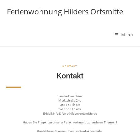
Ferienwohnung Hilders Ortsmitte
Menü
KONTAKT
Kontakt
Familie Greschner
Marktstraße 24a
36115 Hilders
Tel: 06681 1402
E-Mail: info@fewo-hilders-ortsmitte.de
Haben Sie Fragen zu unserer Ferienwohnung zu anderen Themen?
Kontaktieren Sie uns über das Kontaktformular.