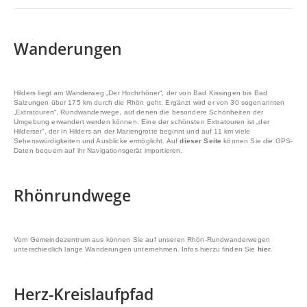
Wanderungen
Hilders liegt am Wanderweg „Der Hochrhöner“, der von Bad Kissingen bis Bad
Salzungen über 175 km durch die Rhön geht. Ergänzt wird er von 30 sogenannten
„Extratouren“, Rundwanderwege, auf denen die besondere Schönheiten der
Umgebung erwandert werden können. Eine der schönsten Extratouren ist „der
Hilderser“, der in Hilders an der Mariengrotte beginnt und auf 11 km viele
Sehenswürdigkeiten und Ausblicke ermöglicht. Auf
dieser Seite
können Sie die GPS-
Daten bequem auf ihr Navigationsgerät importieren.
Rhönrundwege
Vom Gemeindezentrum aus können Sie auf unseren Rhön-Rundwanderwegen
unterschiedlich lange Wanderungen unternehmen. Infos hierzu finden Sie
hier
.
Herz-Kreislaufpfad