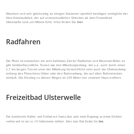
Wandern und sich gleichzeitig an einigen Stationen sportlich betätigen ermöglicht der
Herz-Kreislaufpfad, der auf unterschiedlichen Strecken ab dem Freizeitbad
Ulsterwelle rund um Hilders führt. Infos finden Sie
hier
.
Radfahren
Die Rhön ist inzwischen ein sehr beliebtes Ziel für Radfahrer und Mountain-Biker, es
gibt familienfreundliche Touren wie den Milseburgradweg, der u.a. auch durch einen
1,7 km langen Tunnel unter der Milseburg hindurchführt oder auch der Ulsterradweg
entlang des Flüsschens Ulster oder den Bahnradweg, der auf alten Bahnstrecken
verläuft. Der Einstieg zu diesen Wegen ist 100 Meter von unserem Haus entfernt.
Freizeitbad Ulsterwelle
Das kombinierte Hallen- und Freibad mit Sauna lässt auch einen Regentag zu einem Erlebnis
werden und ist nur ca. 10 Gehminuten entfernt. Infos zum Bad finden Sie
hier.